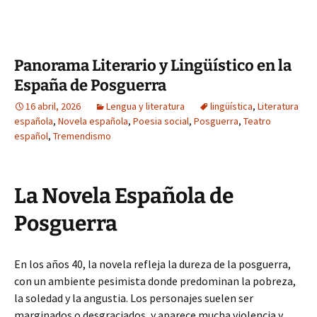
Panorama Literario y Lingüístico en la
España de Posguerra
16 abril, 2026
Lengua y literatura
lingüística
,
Literatura
española
,
Novela española
,
Poesia social
,
Posguerra
,
Teatro
español
,
Tremendismo
La Novela Española de
Posguerra
En los años 40, la novela refleja la dureza de la posguerra,
con un ambiente pesimista donde predominan la pobreza,
la soledad y la angustia. Los personajes suelen ser
marginados o desgraciados, y aparece mucha violencia y