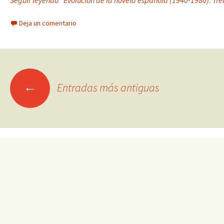
Seguir leyendo “Evolución de la novela española (1940-1980): Tr
Deja un comentario
Ir
←
Entradas más antiguas
a
las
entradas