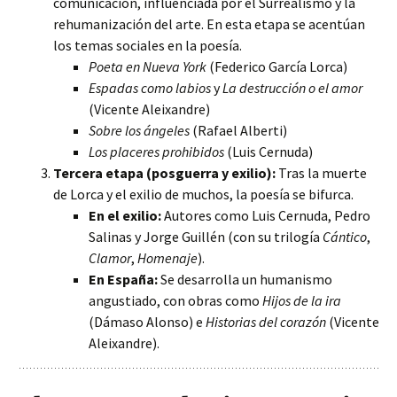
comunicación, influenciada por el Surrealismo y la
rehumanización del arte. En esta etapa se acentúan
los temas sociales en la poesía.
Poeta en Nueva York
(Federico García Lorca)
Espadas como labios
y
La destrucción o el amor
(Vicente Aleixandre)
Sobre los ángeles
(Rafael Alberti)
Los placeres prohibidos
(Luis Cernuda)
Tercera etapa (posguerra y exilio):
Tras la muerte
de Lorca y el exilio de muchos, la poesía se bifurca.
En el exilio:
Autores como Luis Cernuda, Pedro
Salinas y Jorge Guillén (con su trilogía
Cántico
,
Clamor
,
Homenaje
).
En España:
Se desarrolla un humanismo
angustiado, con obras como
Hijos de la ira
(Dámaso Alonso) e
Historias del corazón
(Vicente
Aleixandre).