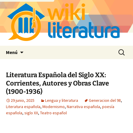
Saltar
Buscar:
Menú
al
contenido
Literatura Española del Siglo XX:
Corrientes, Autores y Obras Clave
(1900-1936)
29 junio, 2025
Lengua y literatura
Generacion del 98
,
Literatura española
,
Modernismo
,
Narrativa española
,
poesía
española
,
siglo XX
,
Teatro español