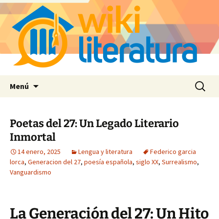
Saltar
Buscar:
Menú
al
contenido
Poetas del 27: Un Legado Literario
Inmortal
14 enero, 2025
Lengua y literatura
Federico garcia
lorca
,
Generacion del 27
,
poesía española
,
siglo XX
,
Surrealismo
,
Vanguardismo
La Generación del 27: Un Hito