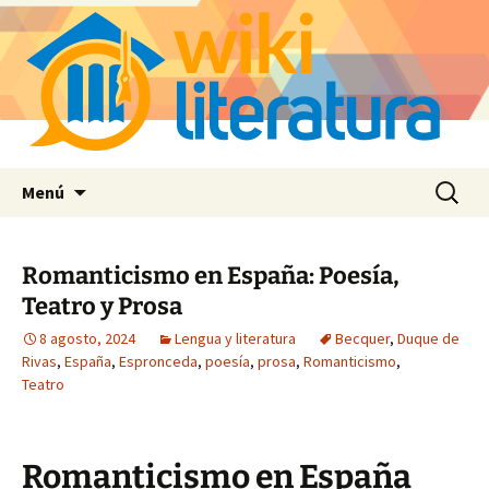
Saltar
Buscar:
Menú
al
contenido
Romanticismo en España: Poesía,
Teatro y Prosa
8 agosto, 2024
Lengua y literatura
Becquer
,
Duque de
Rivas
,
España
,
Espronceda
,
poesía
,
prosa
,
Romanticismo
,
Teatro
Romanticismo en España