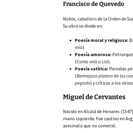
Francisco de Quevedo
Noble, caballero de la Orden de Sa
Su obra se divide en:
Poesía moral y religiosa:
Ba
mía
).
Poesía amorosa:
Petrarquis
(
Canta sola a Lisi
).
Poesía satírica:
Parodias pet
(
Bermejazo platero de las cu
pegado
) y críticas a los vicios
Miguel de Cervantes
Nacido en Alcalá de Henares (1547)
mano izquierda. Fue cautivo en Arg
asesinato que no cometió.