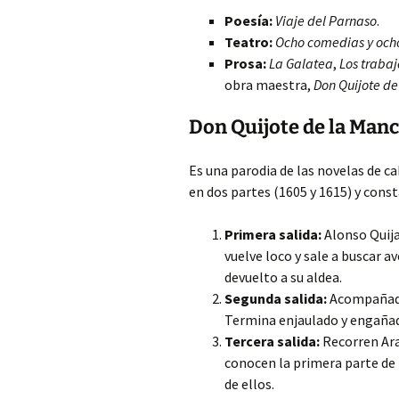
Poesía:
Viaje del Parnaso
.
Teatro:
Ocho comedias y och
Prosa:
La Galatea
,
Los trabaj
obra maestra,
Don Quijote d
Don Quijote de la Man
Es una parodia de las novelas de ca
en dos partes (1605 y 1615) y consta
Primera salida:
Alonso Quija
vuelve loco y sale a buscar 
devuelto a su aldea.
Segunda salida:
Acompañado 
Termina enjaulado y engaña
Tercera salida:
Recorren Ara
conocen la primera parte de 
de ellos.