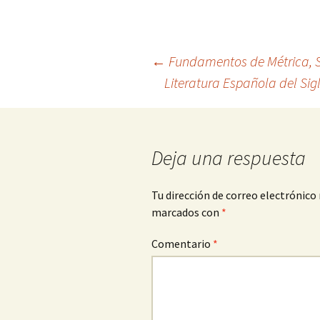
Navegación
←
Fundamentos de Métrica, S
Literatura Española del Sig
de
entradas
Deja una respuesta
Tu dirección de correo electrónico 
marcados con
*
Comentario
*