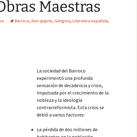
Obras Maestras
ura
Barroco
,
Don quijote
,
Góngora
,
Literatura española
,
La sociedad del Barroco
experimentó una profunda
sensación de decadencia y crisis,
impulsada por el crecimiento de la
nobleza y la ideología
contrarreformista. Esta crisis se
debió a varios factores:
La pérdida de dos millones de
habitantes en la población