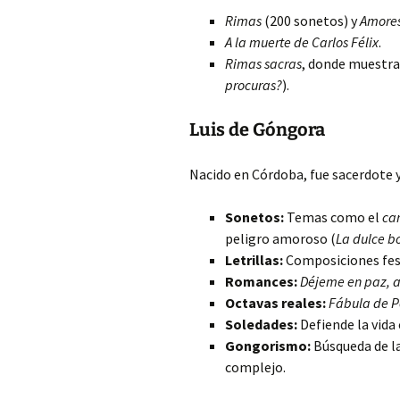
Rimas
(200 sonetos) y
Amores
A la muerte de Carlos Félix
.
Rimas sacras
, donde muestra
procuras?
).
Luis de Góngora
Nacido en Córdoba, fue sacerdote y
Sonetos:
Temas como el
ca
peligro amoroso (
La dulce b
Letrillas:
Composiciones fe
Romances:
Déjeme en paz, a
Octavas reales:
Fábula de P
Soledades:
Defiende la vida
Gongorismo:
Búsqueda de la
complejo.