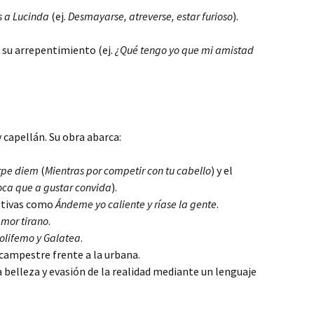
 a Lucinda
(ej.
Desmayarse, atreverse, estar furioso
).
 su arrepentimiento (ej.
¿Qué tengo yo que mi amistad
 capellán. Su obra abarca:
rpe diem
(
Mientras por competir con tu cabello
) y el
oca que a gustar convida
).
stivas como
Ándeme yo caliente y ríase la gente
.
mor tirano
.
olifemo y Galatea
.
 campestre frente a la urbana.
 belleza y evasión de la realidad mediante un lenguaje