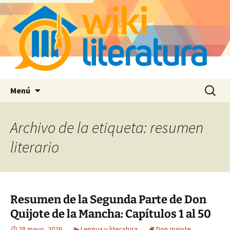
Saltar
Buscar:
Menú
al
contenido
Archivo de la etiqueta: resumen
literario
Resumen de la Segunda Parte de Don
Quijote de la Mancha: Capítulos 1 al 50
28 mayo, 2026
Lengua y literatura
Don quijote
,