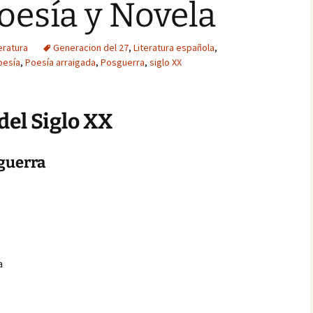
Poesía y Novela
eratura
Generacion del 27
,
Literatura española
,
oesía
,
Poesía arraigada
,
Posguerra
,
siglo XX
del Siglo XX
sguerra
a
e