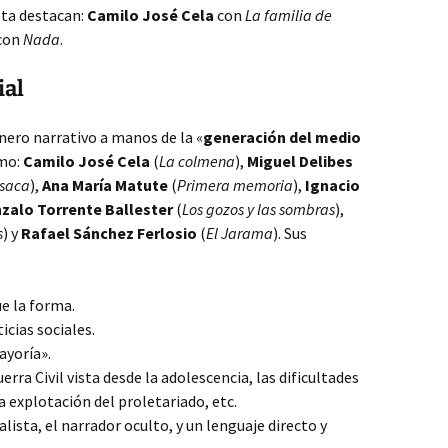
ista destacan:
Camilo José Cela
con
La familia de
con
Nada
.
ial
nero narrativo a manos de la «
generación del medio
omo:
Camilo José Cela
(
La colmena
),
Miguel Delibes
esaca
),
Ana María Matute
(
Primera memoria
),
Ignacio
zalo Torrente Ballester
(
Los gozos y las sombras
),
s
) y
Rafael Sánchez Ferlosio
(
El Jarama
). Sus
e la forma.
ticias sociales.
ayoría».
rra Civil vista desde la adolescencia, las dificultades
a explotación del proletariado, etc.
alista, el narrador oculto, y un lenguaje directo y