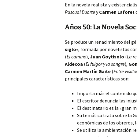
En la novela realista y existencial
Pascual Duarte
y
Carmen Laforet
Años 50: La Novela Soc
Se produce un renacimiento del gé
siglo
«, formada por novelistas c
(
El camino
),
Juan Goytisolo
(
La r
Aldecoa
(
El fulgor y la sangre
),
Gon
Carmen Martín Gaite
(
Entre visillo
principales características son:
Importa más el contenido qu
El escritor denuncia las injus
El destinatario es la «gran m
Su temática trata sobre la Gue
económicas de los obreros, l
Se utiliza la ambientación re