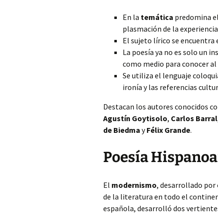
En la
temática
predomina el 
plasmación de la experiencia
El sujeto lírico se encuentra 
La poesía ya no es solo un i
como medio para conocer al
Se utiliza el lenguaje coloqu
ironía y las referencias cultur
Destacan los autores conocidos c
Agustín Goytisolo
,
Carlos Barral
de Biedma
y
Félix Grande
.
Poesía Hispanoa
El
modernismo
, desarrollado por
de la literatura en todo el contine
española, desarrolló dos vertiente