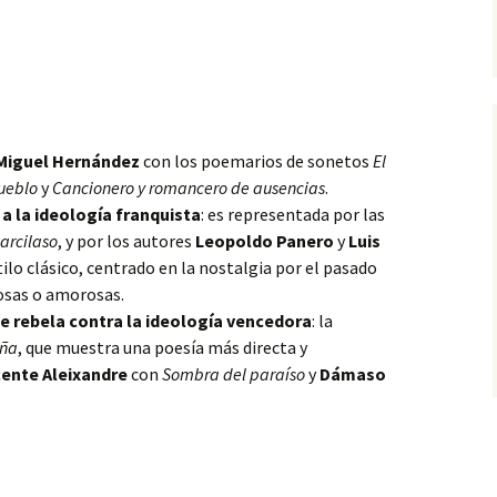
Miguel Hernández
con los poemarios
de sonetos
El
pueblo
y
Cancionero y romancero de ausencias
.
a la ideología franquista
: es representada por las
arcilaso
, y por los autores
Leopoldo Panero
y
Luis
tilo clásico, centrado en la nostalgia por el pasado
iosas o amorosas.
e rebela contra la ideología vencedora
: la
ña
, que muestra una poesía más directa y
cente Aleixandre
con
Sombra del paraíso
y
Dámaso