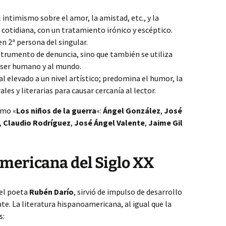
intimismo sobre el amor, la amistad, etc., y la
 cotidiana, con un tratamiento irónico y escéptico.
en 2ª persona del singular.
nstrumento de denuncia, sino que también se utiliza
 ser humano y al mundo.
ial elevado a un nivel artístico; predomina el humor, la
ales y literarias para causar cercanía al lector.
omo «
Los niños de la guerra
«:
Ángel González
,
José
,
Claudio Rodríguez
,
José Ángel Valente
,
Jaime Gil
mericana del Siglo XX
 el poeta
Rubén Darío
, sirvió de impulso de desarrollo
nte. La literatura hispanoamericana, al igual que la
s: