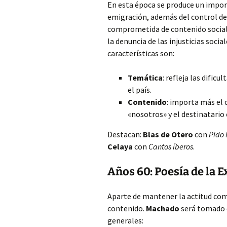
En esta época se produce un impo
emigración, además del control de
comprometida de contenido social. 
la denuncia de las injusticias socia
características son:
Temática
: refleja las dific
el país.
Contenido
: importa más el c
«nosotros» y el destinatario 
Destacan:
Blas de Otero
con
Pido 
Celaya
con
Cantos íberos
.
Años 60: Poesía de la 
Aparte de mantener la actitud com
contenido.
Machado
será tomado c
generales: