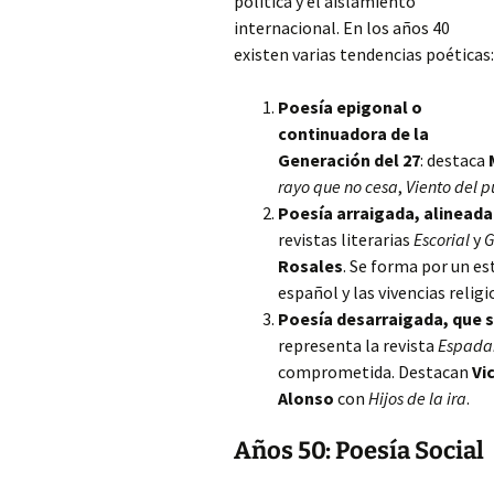
política y el aislamiento
internacional. En los años 40
existen varias tendencias poéticas:
Poesía epigonal o
continuadora de la
Generación del 27
: destaca
rayo que no cesa
,
Viento del 
Poesía arraigada, alineada 
revistas literarias
Escorial
y
G
Rosales
. Se forma por un es
español y las vivencias relig
Poesía desarraigada, que s
representa la revista
Espada
comprometida. Destacan
Vi
Alonso
con
Hijos de la ira
.
Años 50: Poesía Social