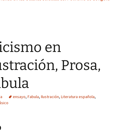
icismo en
ustración, Prosa,
ábula
ra
ensayo
,
Fabula
,
Ilustración
,
Literatura española
,
ásico
o