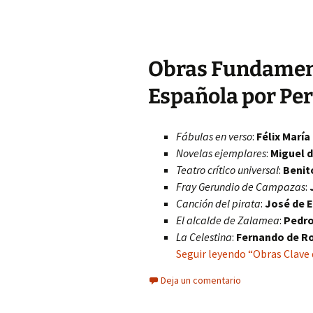
Obras Fundament
Española por Pe
Fábulas en verso
:
Félix María
Novelas ejemplares
:
Miguel 
Teatro crítico universal
:
Benit
Fray Gerundio de Campazas
:
Canción del pirata
:
José de 
El alcalde de Zalamea
:
Pedro
La Celestina
:
Fernando de R
Seguir leyendo “Obras Clave 
Deja un comentario