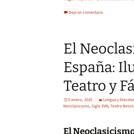
Deja un comentario
El Neoclas
España: Il
Teatro y F
5 enero, 2025
Lengua y literatu
Neoclasicismo
,
Siglo XVIII
,
Teatro Neocl
El Neoclasicism