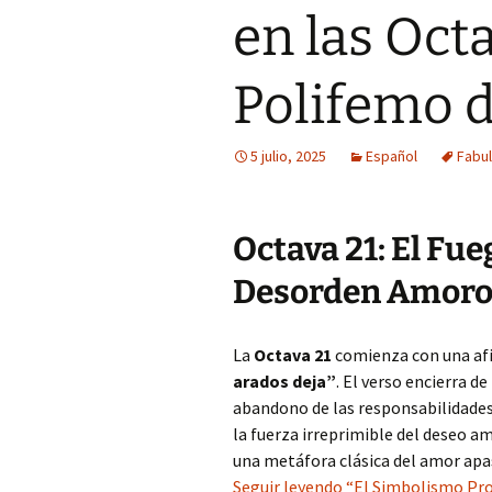
en las Oct
Polifemo 
5 julio, 2025
Español
Fabu
Octava 21: El Fue
Desorden Amoro
La
Octava 21
comienza con una afi
arados deja”
. El verso encierra d
abandono de las responsabilidades
la fuerza irreprimible del deseo am
una metáfora clásica del amor apa
Seguir leyendo “El Simbolismo Pro