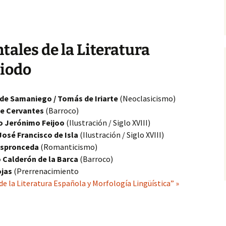
ales de la Literatura
riodo
 de Samaniego / Tomás de Iriarte
(Neoclasicismo)
de Cervantes
(Barroco)
o Jerónimo Feijoo
(Ilustración / Siglo XVIII)
José Francisco de Isla
(Ilustración / Siglo XVIII)
Espronceda
(Romanticismo)
 Calderón de la Barca
(Barroco)
ojas
(Prerrenacimiento
de la Literatura Española y Morfología Lingüística” »