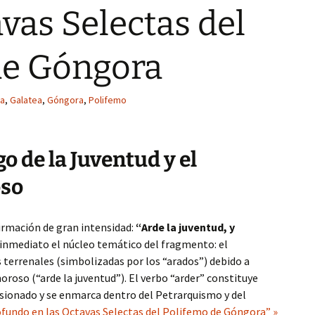
avas Selectas del
de Góngora
la
,
Galatea
,
Góngora
,
Polifemo
go de la Juventud y el
so
rmación de gran intensidad:
“Arde la juventud, y
e inmediato el núcleo temático del fragmento: el
 terrenales (simbolizadas por los “arados”) debido a
oroso (“arde la juventud”). El verbo “arder” constituye
sionado y se enmarca dentro del Petrarquismo y del
fundo en las Octavas Selectas del Polifemo de Góngora” »