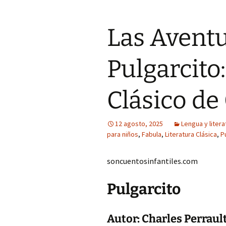
Las Aventu
Pulgarcito
Clásico de
12 agosto, 2025
Lengua y litera
para niños
,
Fabula
,
Literatura Clásica
,
P
soncuentosinfantiles.com
Pulgarcito
Autor: Charles Perraul