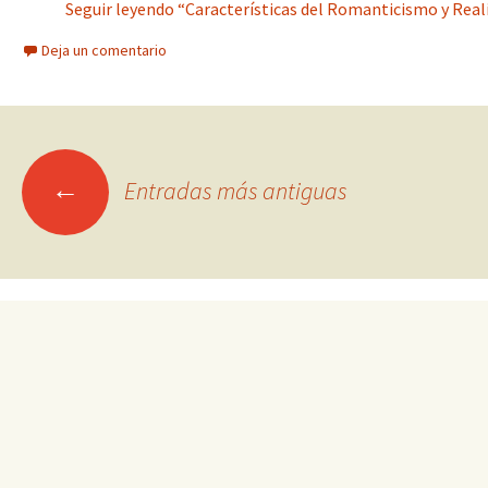
Seguir leyendo “Características del Romanticismo y Real
Deja un comentario
Ir
←
Entradas más antiguas
a
las
entradas