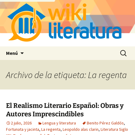
Saltar
Buscar:
Menú
al
contenido
Archivo de la etiqueta: La regenta
El Realismo Literario Español: Obras y
Autores Imprescindibles
2 julio, 2026
Lengua y literatura
Benito Pérez Galdós
,
Fortunata y jacinta
,
La regenta
,
Leopoldo alas clarin
,
Literatura Siglo