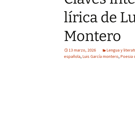
lírica de L
Montero
13 marzo, 2026
Lengua y literat
española
,
Luis García montero
,
Poesia 