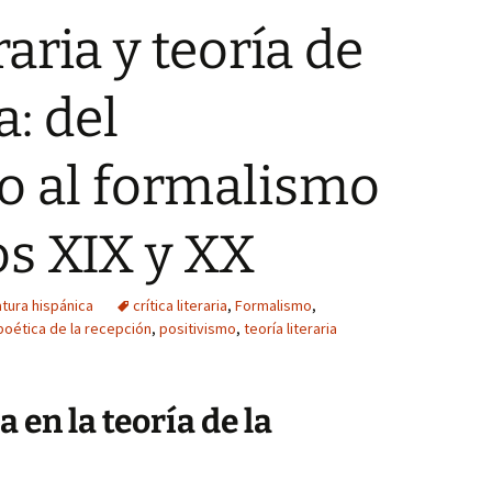
raria y teoría de
a: del
o al formalismo
os XIX y XX
atura hispánica
crítica literaria
,
Formalismo
,
poética de la recepción
,
positivismo
,
teoría literaria
a en la teoría de la