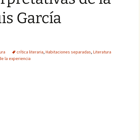
uis García
ura
crítica literaria
,
Habitaciones separadas
,
Literatura
de la experiencia