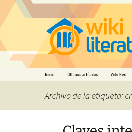
Saltar
Inicio
Últimos artículos
Wiki Red
al
contenido
Archivo de la etiqueta: crí
Claves inte