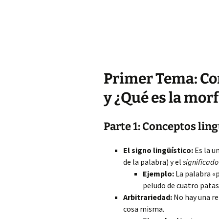
Primer Tema: Con
y ¿Qué es la mor
Parte 1: Conceptos ling
El signo lingüístico:
Es la u
de la palabra) y el
significado
Ejemplo:
La palabra «p
peludo de cuatro patas 
Arbitrariedad:
No hay una rel
cosa misma.