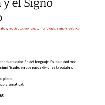
 y el Signo
o
ática
,
lingüística
,
monemas
,
morfología
,
signo lingüístico
imera articulación del lenguaje. Es la unidad más
significado
, en que puede dividirse la palabra.
do pleno.
ado gramatical.
es