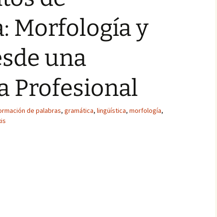
a: Morfología y
esde una
a Profesional
ormación de palabras
,
gramática
,
lingüística
,
morfología
,
xis