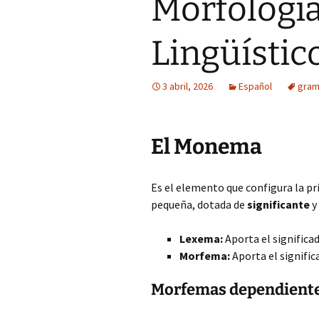
Morfología
Lingüístic
3 abril, 2026
Español
gram
El Monema
Es el elemento que configura la pr
pequeña, dotada de
significante
y
Lexema:
Aporta el significa
Morfema:
Aporta el signific
Morfemas dependient