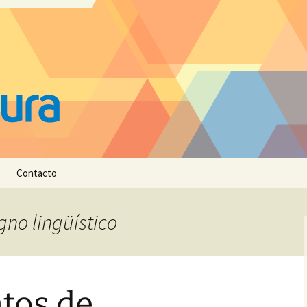
Contacto
igno lingüístico
tos de