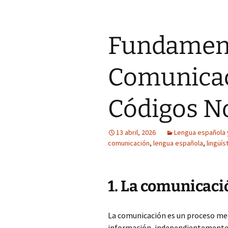
Fundament
Comunica
Códigos N
13 abril, 2026
Lengua española y
comunicación
,
lengua española
,
lingüís
1. La comunicaci
La comunicación es un proceso me
información, independientemente d