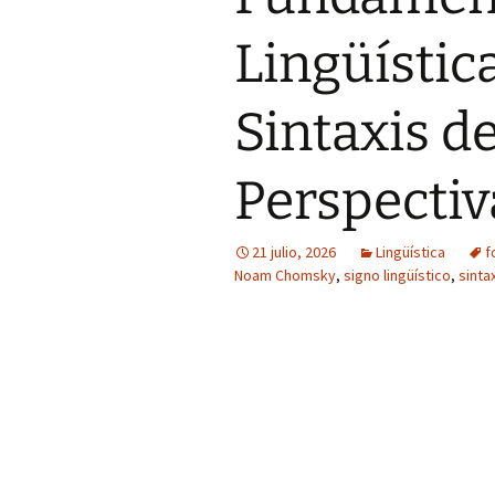
Lingüístic
Sintaxis d
Perspectiv
21 julio, 2026
Lingüística
f
Noam Chomsky
,
signo lingüístico
,
sinta