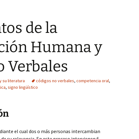
os de la
ción Humana y
o Verbales
 su literatura
códigos no verbales
,
competencia oral
,
tica
,
signo lingüístico
ón
diante el cual dos o más personas intercambian
e su relevancia. En este proceso intervienen 6