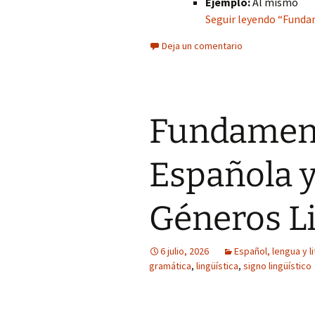
Ejemplo:
Al mismo
Seguir leyendo “Fundam
Deja un comentario
Fundament
Española y
Géneros Li
6 julio, 2026
Español, lengua y l
gramática
,
lingüística
,
signo lingüístico