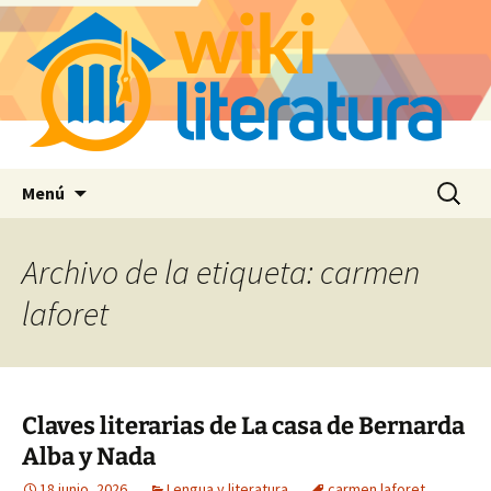
Saltar
Buscar:
Menú
al
contenido
Archivo de la etiqueta: carmen
laforet
Claves literarias de La casa de Bernarda
Alba y Nada
18 junio, 2026
Lengua y literatura
carmen laforet
,