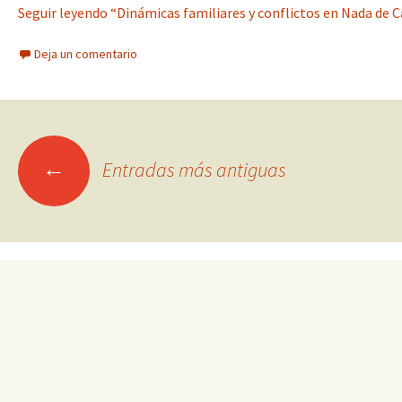
Seguir leyendo “Dinámicas familiares y conflictos en Nada de 
Deja un comentario
Ir
←
Entradas más antiguas
a
las
entradas